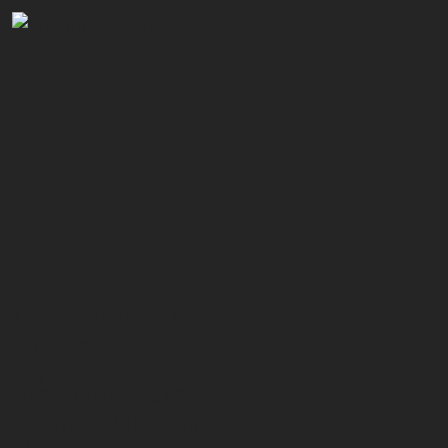
Kontakt
Straßenanker e.V.
Krokusstr. 4
26810
Westoverledingen
Telefon: 04955 - 98
67 67 9