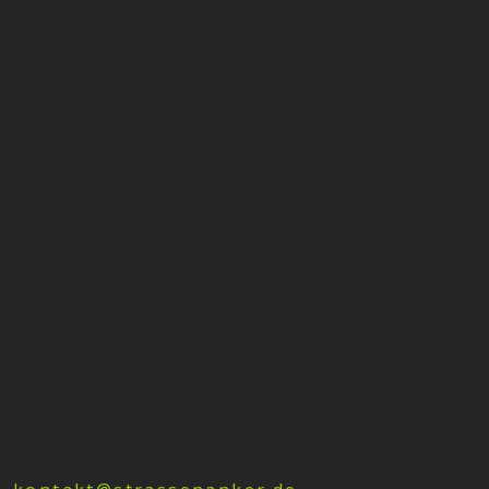
Kontakt
Straßenanker e.V.
Krokusstr. 4
26810
Westoverledingen
Telefon: 04955 - 98
67 67 9
Mail: