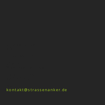
Kontakt
Straßenanker
e.V.
Krokusstr. 4
26810
Westoverledingen
Telefon: 04955 -
98 67 67 9
Mail:
kontakt@strassenanker.de