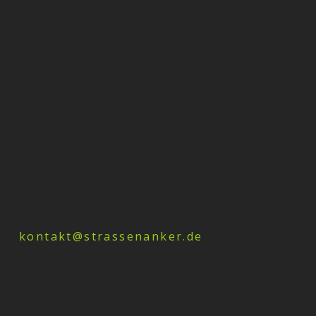
Kontakt
Straßenanker
e.V.
Krokusstr. 4
26810
Westoverledingen
Telefon: 04955 -
98 67 67 9
Mail:
kontakt@strassenanker.de
Sitemap